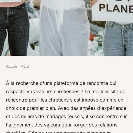
Accueil
›
Actu
ACTU
Découvrez le meilleur site de
À la recherche d'une plateforme de rencontre qui
respecte vos valeurs chrétiennes ? Le meilleur site de
rencontre pour les chrétiens
rencontre pour les chrétiens s'est imposé comme un
choix de premier plan. Avec des années d'expérience
Lana
•
11 décembre 2024
•
4 min de lecture
et des milliers de mariages réussis, il se concentre sur
l'alignement des valeurs pour forger des relations