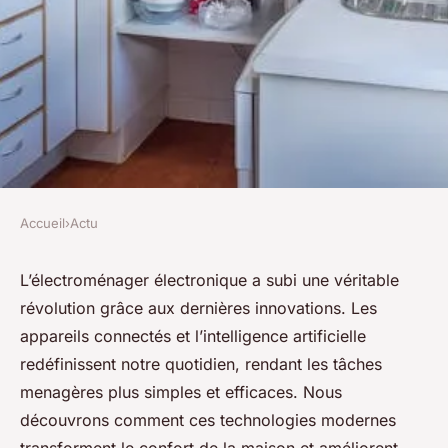
Accueil
›
Actu
ACTU
L'électroménager électronique
L’électroménager électronique a subi une véritable
révolution grâce aux dernières innovations. Les
: innovations à explorer
appareils connectés et l’intelligence artificielle
maintenant
redéfinissent notre quotidien, rendant les tâches
menagères plus simples et efficaces. Nous
Lana
•
11 décembre 2024
•
3 min de lecture
découvrons comment ces technologies modernes