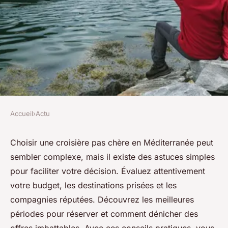
Accueil
›
Actu
ACTU
Découvrez comment choisir
Choisir une croisière pas chère en Méditerranée peut
sembler complexe, mais il existe des astuces simples
votre croisière pas chère en
pour faciliter votre décision. Évaluez attentivement
méditerranée
votre budget, les destinations prisées et les
compagnies réputées. Découvrez les meilleures
Lana
•
11 décembre 2024
•
3 min de lecture
périodes pour réserver et comment dénicher des