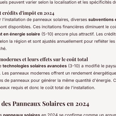
uels peuvent varier selon la localisation et les spécificités du
t crédits d'impôt en 2024
l'installation de panneaux solaires, diverses
subventions e
ont disponibles. Ces incitations financières diminuent le coût
t en énergie solaire
(5-10) encore plus attractif. Les crédi
elon la région et sont ajustés annuellement pour refléter le
ché.
odernes et leurs effets sur le coût total
de
technologies solaires avancées
(3-10) a modifié le pays
re. Les panneaux modernes offrent un rendement énergétique
ns de panneaux pour générer la même quantité d'énergie. Ce
ux requis et donc le coût total de l'installation.
é des Panneaux Solaires en 2024
es
panneaux solaires
en 2024 se confirme comme un argum