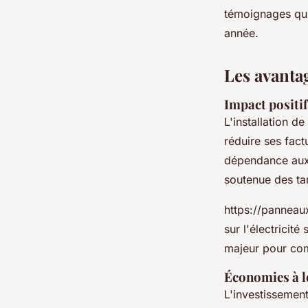
Lana
•
11 décembre 2024
•
3 min de lecture
témoignages qui
année.
Les avanta
Impact positif 
L'installation 
réduire ses fact
dépendance aux 
soutenue des tari
https://panneau
sur l'électricité
majeur pour com
Économies à lo
L'investissemen