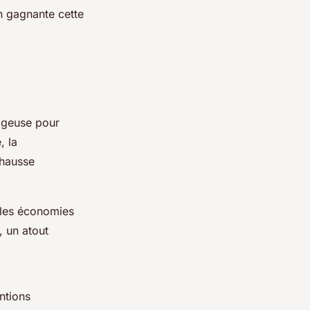
n gagnante cette
tageuse pour
, la
 hausse
 les économies
, un atout
ntions