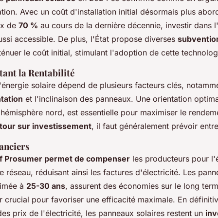
lation. Avec un coût d'installation initial désormais plus abo
ix de
70 %
au cours de la dernière décennie, investir dans l
ussi accessible. De plus, l'État propose diverses
subvention
énuer le coût initial, stimulant l'adoption de cette technolog
tant la Rentabilité
'énergie solaire dépend de plusieurs facteurs clés, notam
ntation
et l'inclinaison des panneaux. Une orientation optima
l'hémisphère nord, est essentielle pour maximiser le rendem
tour sur investissement
, il faut généralement prévoir entre
anciers
rif Prosumer permet de compenser
les producteurs pour l'
le réseau, réduisant ainsi les factures d'électricité. Les pa
timée à
25-30 ans
, assurent des économies sur le long term
er crucial pour favoriser une efficacité maximale. En définiti
es prix de l'électricité, les panneaux solaires restent un
in