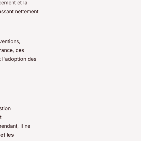
cement et la
passant nettement
ventions,
France, ces
t l'adoption des
stion
t
endant, il ne
 et les