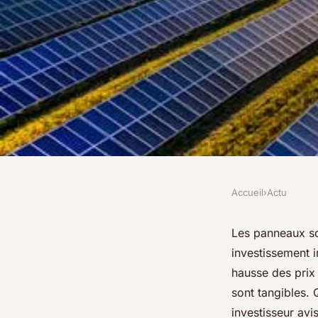
Accueil
›
Actu
ACTU
Panneaux solaires e
Les panneaux so
investissement 
investissement gagn
hausse des prix 
sont tangibles. 
investisseur avi