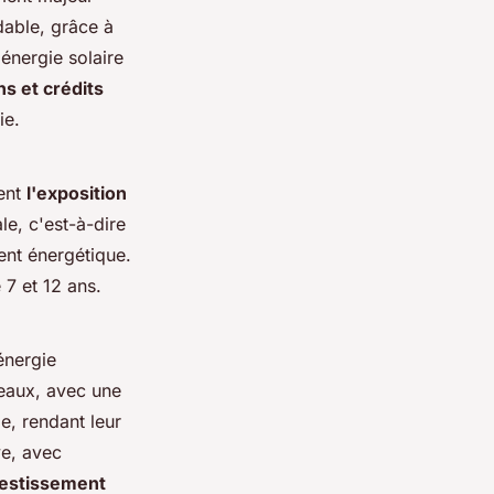
rdable, grâce à
'énergie solaire
s et crédits
ie.
ment
l'exposition
le, c'est-à-dire
ent énergétique.
 7 et 12 ans.
énergie
nneaux, avec une
e, rendant leur
ve, avec
vestissement