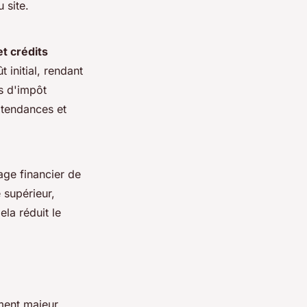
 site.
t crédits
 initial, rendant
ts d'impôt
s tendances et
age financier de
 supérieur,
la réduit le
ent majeur