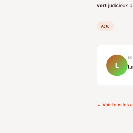
vert
judicieux po
Actu
EC
L
L
← Voir tous les a