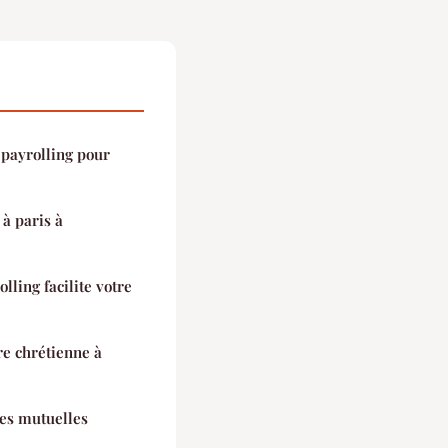
 payrolling pour
à paris à
ling facilite votre
re chrétienne à
res mutuelles