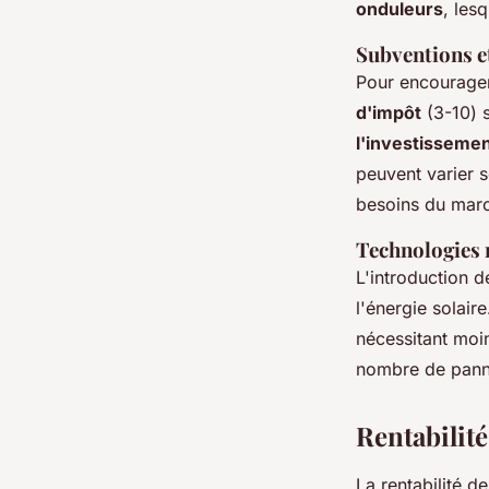
onduleurs
, lesq
Subventions e
Pour encourager 
d'impôt
(3-10) s
l'investissemen
peuvent varier s
besoins du mar
Technologies m
L'introduction 
l'énergie solai
nécessitant moi
nombre de pannea
Rentabilit
La rentabilité d