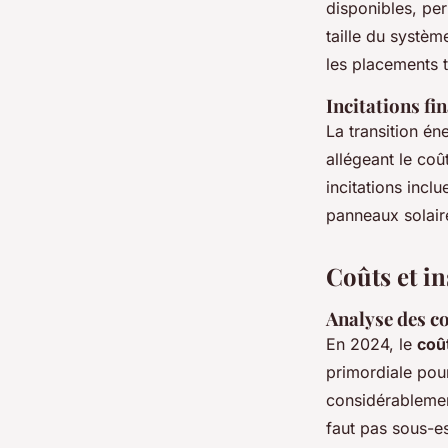
disponibles, per
taille du systèm
les placements t
Incitations fi
La transition én
allégeant le coût
incitations incl
panneaux solair
Coûts et in
Analyse des co
En 2024, le
coû
primordiale pour
considérablement
faut pas sous-e