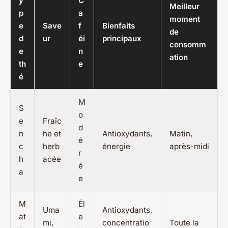
y
C
Meilleur
p
a
moment
e
Save
f
Bienfaits
de
d
ur
éi
principaux
consomm
e
n
ation
th
e
é
M
S
o
e
Fraîc
d
n
he et
Antioxydants,
Matin,
é
c
herb
énergie
après-midi
r
h
acée
é
a
e
M
Él
Uma
Antioxydants,
at
e
mi,
concentratio
Toute la