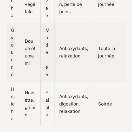
c
v
végé
n, perte de
journée
h
é
tale
poids
a
e
G
M
y
o
Dou
o
d
ce et
Antioxydants,
Toute la
k
é
uma
relaxation
journée
u
r
mi
r
é
o
e
H
Nois
F
oj
Antioxydants,
ette,
ai
ic
digestion,
Soirée
grillé
bl
h
relaxation
e
e
a