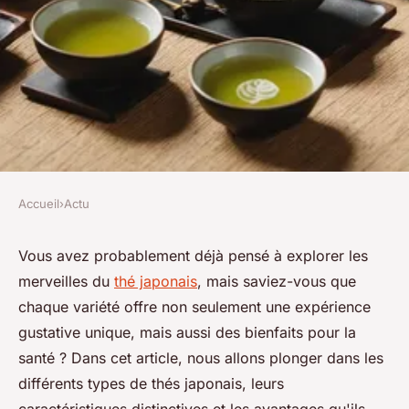
Accueil
›
Actu
ACTU
Découvrez les variétés de thés
Vous avez probablement déjà pensé à explorer les
merveilles du
thé japonais
, mais saviez-vous que
japonais et leurs atouts santé
chaque variété offre non seulement une expérience
gustative unique, mais aussi des bienfaits pour la
Lana
•
4 février 2025
•
8 min de lecture
santé ? Dans cet article, nous allons plonger dans les
différents types de thés japonais, leurs