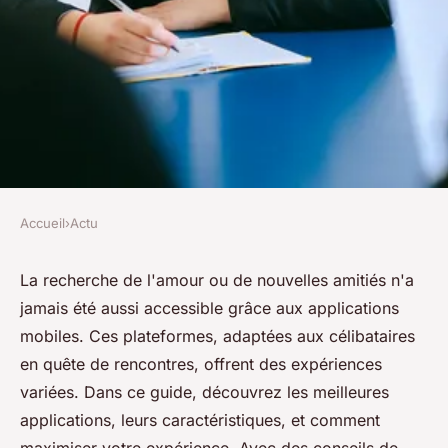
Accueil
›
Actu
ACTU
Rencontres célibataires : les
La recherche de l'amour ou de nouvelles amitiés n'a
jamais été aussi accessible grâce aux applications
meilleures applications
mobiles. Ces plateformes, adaptées aux célibataires
mobiles à essayer
en quête de rencontres, offrent des expériences
variées. Dans ce guide, découvrez les meilleures
Lana
•
11 décembre 2024
•
3 min de lecture
applications, leurs caractéristiques, et comment