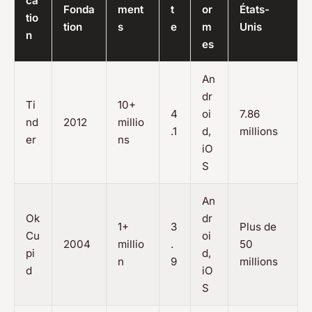
ca
Fonda
ment
t
or
États-
tio
tion
s
e
m
Unis
n
es
An
dr
Ti
10+
4
oi
7.86
nd
2012
millio
.1
d,
millions
er
ns
iO
S
An
Ok
dr
1+
3
Plus de
Cu
oi
2004
millio
.
50
pi
d,
n
9
millions
d
iO
S