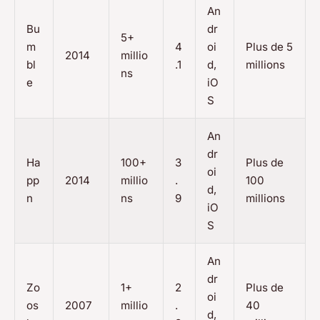
An
Bu
dr
5+
m
4
oi
Plus de 5
2014
millio
bl
.1
d,
millions
ns
e
iO
S
An
dr
Ha
100+
3
Plus de
oi
pp
2014
millio
.
100
d,
n
ns
9
millions
iO
S
An
dr
Zo
1+
2
Plus de
oi
os
2007
millio
.
40
d,