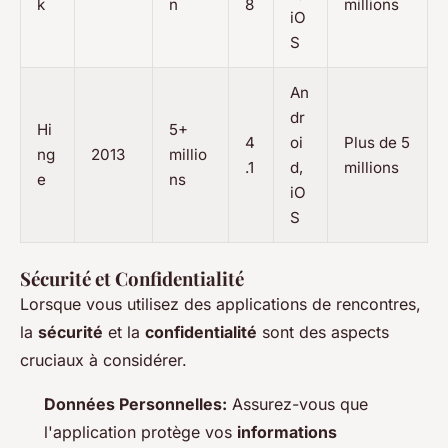
k
n
8
millions
iO
S
An
dr
Hi
5+
4
oi
Plus de 5
ng
2013
millio
.1
d,
millions
e
ns
iO
S
Sécurité et Confidentialité
Lorsque vous utilisez des applications de rencontres,
la
sécurité
et la
confidentialité
sont des aspects
cruciaux à considérer.
Données Personnelles:
Assurez-vous que
l'application protège vos
informations