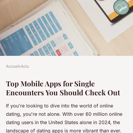
Accueil
›
Actu
ACTU
Top Mobile Apps for Single
Top mobile apps for single
Encounters You Should Check Out
encounters you should check
out
If you're looking to dive into the world of online
dating, you're not alone. With over 60 million online
Lana
•
17 janvier 2025
•
6 min de lecture
dating users in the United States alone in 2024, the
landscape of dating apps is more vibrant than ever.