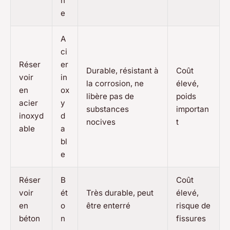
n
e
A
ci
Réser
er
Durable, résistant à
Coût
voir
in
la corrosion, ne
élevé,
en
ox
libère pas de
poids
acier
y
substances
importan
inoxyd
d
nocives
t
able
a
bl
e
Réser
B
Coût
voir
ét
Très durable, peut
élevé,
en
o
être enterré
risque de
béton
n
fissures