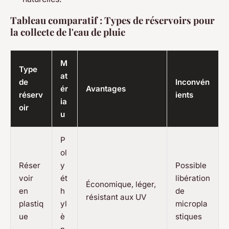
Tableau comparatif : Types de réservoirs pour
la collecte de l'eau de pluie
M
Type
at
de
Inconvén
ér
Avantages
réserv
ients
ia
oir
u
P
ol
Réser
y
Possible
voir
ét
libération
Économique, léger,
en
h
de
résistant aux UV
plastiq
yl
micropla
ue
è
stiques