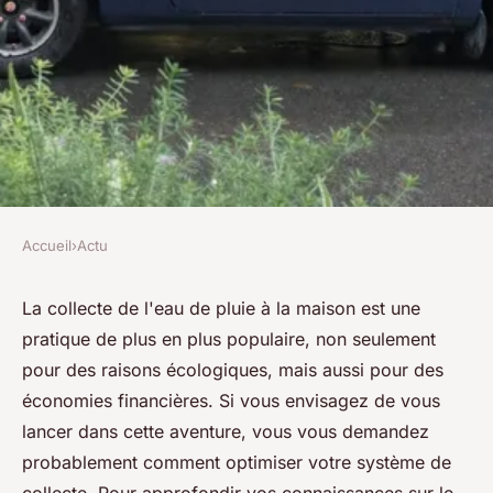
Accueil
›
Actu
ACTU
5 astuces pour une collecte
La collecte de l'eau de pluie à la maison est une
pratique de plus en plus populaire, non seulement
optimale de l'eau de pluie à la
pour des raisons écologiques, mais aussi pour des
maison
économies financières. Si vous envisagez de vous
lancer dans cette aventure, vous vous demandez
Lana
•
21 janvier 2025
•
5 min de lecture
probablement comment optimiser votre système de