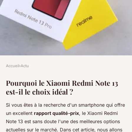
Accueil
›
Actu
ACTU
Pourquoi le Xiaomi Redmi Note 13
Pourquoi le xiaomi redmi note
est-il le choix idéal ?
13 est-il le choix idéal ?
Si vous êtes à la recherche d'un smartphone qui offre
Lana
•
8 janvier 2025
•
4 min de lecture
un excellent
rapport qualité-prix
, le Xiaomi Redmi
Note 13 est sans doute l'une des meilleures options
actuelles sur le marché. Dans cet article, nous allons