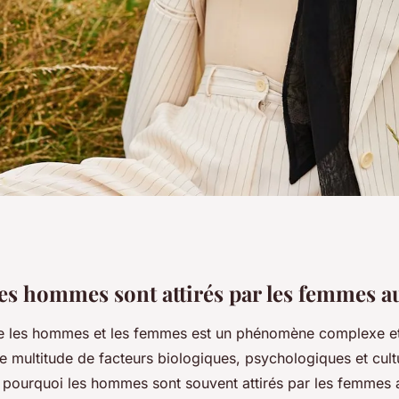
 sont attirés par
es hommes sont attirés par les femmes a
tre les hommes et les femmes est un phénomène complexe et 
rbes
e multitude de facteurs biologiques, psychologiques et cult
ourquoi les hommes sont souvent attirés par les femmes 