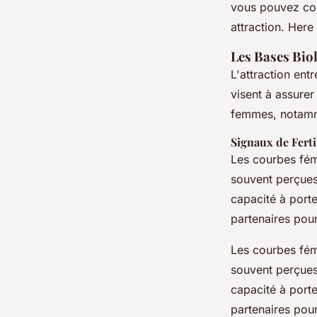
Lana
•
15 janvier 2025
•
5 min de lecture
vous pouvez com
attraction. Here
Les Bases Biol
L'attraction ent
visent à assurer
femmes, notamme
Signaux de Ferti
Les courbes fémi
souvent perçu
capacité à porte
partenaires pour
Les courbes fémi
souvent perçu
capacité à porte
partenaires pour