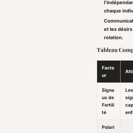
l'indépendan
chaque indiv
Communicati
et les désirs
relation.
Tableau Compa
Facte
Att
ur
Signa
Les
ux de
sign
Fertili
cap
té
enf
Polari