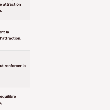
e attraction
é.
ent la
l'attraction.
ut renforcer la
 équilibre
e,