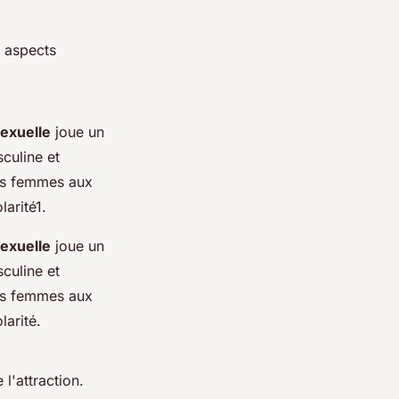
s aspects
sexuelle
joue un
sculine et
 Les femmes aux
larité1.
sexuelle
joue un
sculine et
 Les femmes aux
larité.
l'attraction.