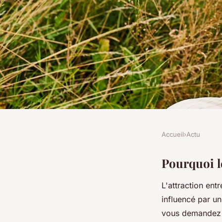
Accueil
›
Actu
ACTU
Pourquoi les hommes
Pourquoi l
L'attraction en
les femmes aux cou
influencé par un
vous demandez p