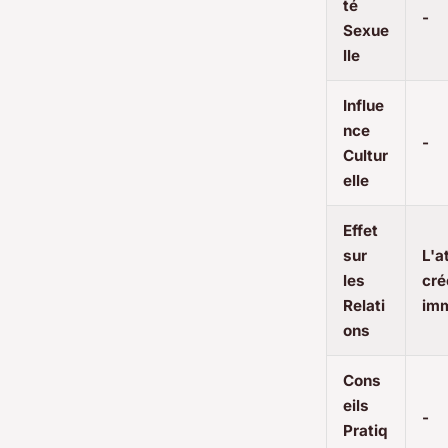
té
-
Sexue
lle
Influe
nce
-
Cultur
elle
Effet
sur
L'a
les
cré
Relati
imm
ons
Cons
eils
-
Pratiq