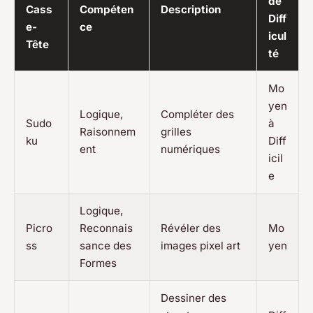
de
Cass
Compéten
Description
Diff
e-
ce
icul
Tête
té
Mo
yen
Logique,
Compléter des
Sudo
à
Raisonnem
grilles
ku
Diff
ent
numériques
icil
e
Logique,
Picro
Reconnais
Révéler des
Mo
ss
sance des
images pixel art
yen
Formes
Dessiner des