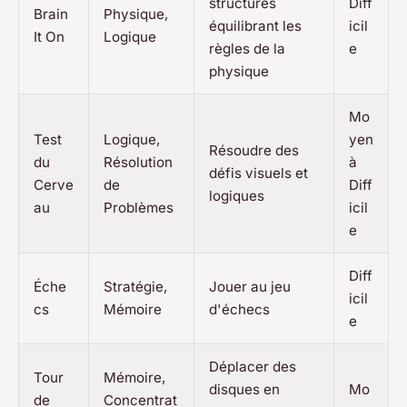
structures
Diff
Brain
Physique,
équilibrant les
icil
It On
Logique
règles de la
e
physique
Mo
Test
Logique,
yen
Résoudre des
du
Résolution
à
défis visuels et
Cerve
de
Diff
logiques
au
Problèmes
icil
e
Diff
Éche
Stratégie,
Jouer au jeu
icil
cs
Mémoire
d'échecs
e
Déplacer des
Tour
Mémoire,
disques en
Mo
de
Concentrat