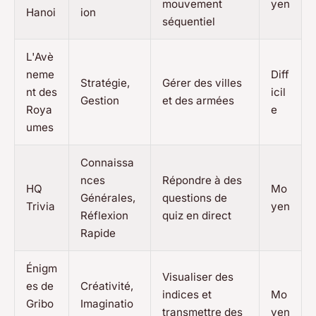
mouvement
yen
Hanoi
ion
séquentiel
L'Avè
neme
Diff
Stratégie,
Gérer des villes
nt des
icil
Gestion
et des armées
Roya
e
umes
Connaissa
nces
Répondre à des
HQ
Mo
Générales,
questions de
Trivia
yen
Réflexion
quiz en direct
Rapide
Énigm
Visualiser des
es de
Créativité,
indices et
Mo
Gribo
Imaginatio
transmettre des
yen