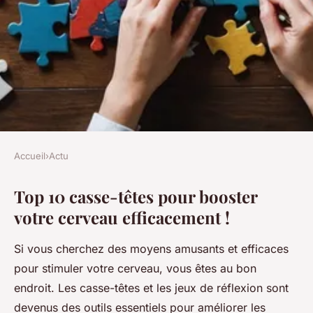
Accueil
›
Actu
ACTU
Top 10 casse-têtes pour booster
Top 10 casse-têtes pour
votre cerveau efficacement !
booster votre cerveau
efficacement !
Si vous cherchez des moyens amusants et efficaces
pour stimuler votre cerveau, vous êtes au bon
Lana
•
3 mars 2025
•
6 min de lecture
endroit. Les casse-têtes et les jeux de réflexion sont
devenus des outils essentiels pour améliorer les