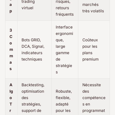
trading
risques,
a
marchés
virtuel
retours
p
très volatils
fréquents
Interface
3
ergonomi
C
Bots GRID,
que,
Coûteux
o
DCA, Signal,
large
pour les
m
indicateurs
gamme
plans
m
techniques
de
premium
a
stratégie
s
s
A
Backtesting,
Nécessite
lg
optimisation
Robuste,
des
o
des
flexible,
compétence
T
stratégies,
adapté
s en
r
support de
pour les
programmat