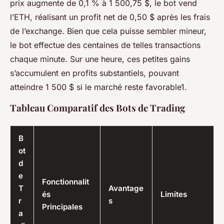
prix augmente de 0,1 % à 1 500,75 $, le bot vend
l’ETH, réalisant un profit net de 0,50 $ après les frais
de l’exchange. Bien que cela puisse sembler mineur,
le bot effectue des centaines de telles transactions
chaque minute. Sur une heure, ces petites gains
s’accumulent en profits substantiels, pouvant
atteindre 1 500 $ si le marché reste favorable1.
Tableau Comparatif des Bots de Trading
B
ot
d
e
Fonctionnalit
T
Avantage
és
Limites
r
s
Principales
a