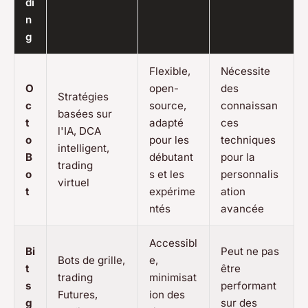
di
n
g
Flexible,
Nécessite
O
open-
des
Stratégies
c
source,
connaissan
basées sur
t
adapté
ces
l'IA, DCA
o
pour les
techniques
intelligent,
B
débutant
pour la
trading
o
s et les
personnalis
virtuel
t
expérime
ation
ntés
avancée
Accessibl
Bi
Peut ne pas
Bots de grille,
e,
t
être
trading
minimisat
s
performant
Futures,
ion des
g
sur des