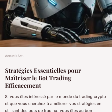
Accueil
›
Actu
ACTU
Stratégies Essentielles pour
Stratégies essentielles pour
Maîtriser le Bot Trading
maîtriser le bot trading
Efficacement
efficacement
Si vous êtes intéressé par le monde du trading crypto
Lana
•
28 février 2025
•
9 min de lecture
et que vous cherchez à améliorer vos stratégies en
utilisant des bots de trading, vous êtes au bon