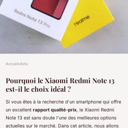
Accueil
›
Actu
ACTU
Pourquoi le Xiaomi Redmi Note 13
Pourquoi le xiaomi redmi note
est-il le choix idéal ?
13 est-il le choix idéal ?
Si vous êtes à la recherche d'un smartphone qui offre
Lana
•
8 janvier 2025
•
4 min de lecture
un excellent
rapport qualité-prix
, le Xiaomi Redmi
Note 13 est sans doute l'une des meilleures options
actuelles sur le marché. Dans cet article, nous allons