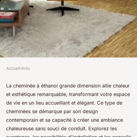
Accueil
›
Actu
ACTU
Cheminée éthanol grande
La cheminée à éthanol grande dimension allie chaleur
et esthétique remarquable, transformant votre espace
dimension : chaleur et design
de vie en un lieu accueillant et élégant. Ce type de
impactant
cheminées se démarque par son design
contemporain et sa capacité à créer une ambiance
Lana
•
14 décembre 2024
•
3 min de lecture
chaleureuse sans souci de conduit. Explorez les