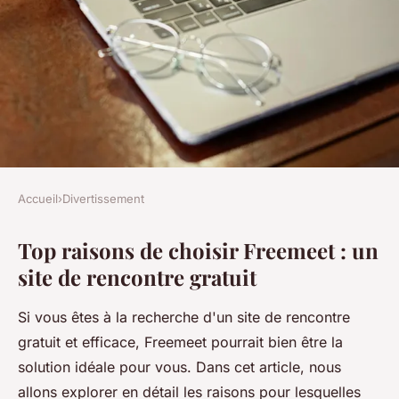
Accueil
›
Divertissement
DIVERTISSEMENT
Top raisons de choisir Freemeet : un
Top raisons de choisir
site de rencontre gratuit
freemeet : un site de rencontre
gratuit
Si vous êtes à la recherche d'un site de rencontre
gratuit et efficace, Freemeet pourrait bien être la
Lana
•
4 mars 2025
•
4 min de lecture
solution idéale pour vous. Dans cet article, nous
allons explorer en détail les raisons pour lesquelles